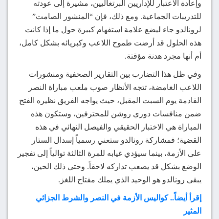
وإعادة الاعتبار للإداريين البرتغاليين، مشيرة إلى عودته
للتدريبات الجماعية. ومع ذلك، فإن “المنشور الصامت”
لرونالدو جاء ليضع علامة استفهام كبيرة حول ما إذا كانت
هذه الحلول قد أرضت طموح اللاعب وكبريائه بشكل كامل،
أم أنها مجرد هدنة مؤقتة.
وفي ظل هذا التضارب بين التقارير الصحفية ومنشورات
اللاعب الغامضة، تتجه الأنظار صوب ملعب مباراة النصر
القادمة يوم السبت المقبل، حيث يواجه الفريق نظيره الفتح
ضمن منافسات دوري روشن للمحترفين، وستكون هذه
المباراة هي الاختبار الحقيقي والفيصل النهائي في هذه
القضية؛ فمشاركة رونالدو ستعني رسمياً إسدال الستار
على الأزمة، بينما سيؤدي غيابه للمرة الثالثة توالياً إلى تفجير
الوضع بشكل قد يصعب تداركه لاحقاً. وحتى ذلك الحين،
يبقى رونالدو هو الوحيد الذي يملك مفتاح اللغز.
إقرأ أيضاً.. كواليس الأزمة في النصر والشرط الجزائي
المثير