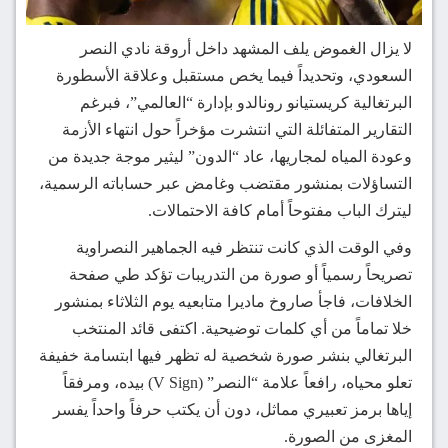
لا يزال الغموض يلف المشهد داخل أروقة نادي النصر
السعودي، وتحديداً فيما يخص مستقبل وعلاقة الأسطورة
البرتغالية كريستيانو رونالدو بإدارة “العالمي”، فبرغم
التقارير المتفائلة التي انتشرت مؤخراً حول انتهاء الأزمة
وعودة المياه لمجاريها، عاد “الدون” ليثير موجة جديدة من
التساؤلات بمنشور مقتضب وغامض عبر حساباته الرسمية،
ليترك الباب مفتوحاً أمام كافة الاحتمالات.
وفي الوقت الذي كانت تنتظر فيه الجماهير النصراوية
تصريحاً رسمياً أو صورة من التدريبات تؤكد طي صفحة
الخلافات، فاجأ صاروخ ماديرا متابعيه يوم الثلاثاء بمنشور
خلا تماماً من أي كلمات توضيحية. اكتفى قائد المنتخب
البرتغالي بنشر صورة شخصية له تظهر فيها ابتسامة خفيفة
تعلو محياه، رافعاً علامة “النصر” (V Sign) بيده، ومرفقاً
إياها برمز تعبيري مماثل، دون أن يكتب حرفاً واحداً يفسر
المغزى من الصورة.