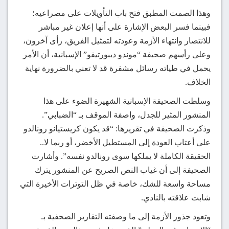
وهذا الصمت المطبق فتح باب التأويلات على مصراعيه؛
فبينما فسر البعض الإشارة على أنها إعلان غير مباشر
للانتصار وانتهاء الأزمة وعودته لتمثيل الفريق، رأى آخرون،
وعلى رأسهم صحيفة “موندو ديبورتيفو” الإسبانية، أن الأمر
يحمل في طياته رسائل مشفرة قد لا تعني بالضرورة نهاية
الخلاف.
وسلطت الصحيفة الإسبانية الشهيرة الضوء على هذا
المنشور المثير للجدل، واصفة الموقف بـ “الضبابي”.
وذكرت الصحيفة في تقريرها: “قد يكون كريستيانو رونالدو
على أعتاب العودة إلى المستطيل الأخضر، أو ربما لا..
الحقيقة الكاملة لا يملكها سوى رونالدو نفسه”. وأشارت
الصحيفة إلى أن غياب النص الصريح عن المنشور يترك
مساحة واسعة للشك، خاصة في ظل التوترات الأخيرة التي
شابت علاقته بالنادي.
وتعود جذور الأزمة إلى ما وصفته التقارير الصحفية بـ