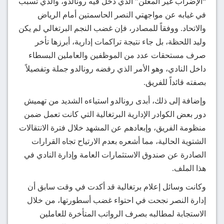
“الإضراب غير المعلن” الذي دخل فيه رونالدو، والذي تسبب
في غيابه عن مواجهتي النصر الحاسمتين أمام الرياض
والاتحاد. ووفقاً للمصادر، فإن غضب النجم البرتغالي لم يكن
وليد اللحظة، بل جاء نتيجة تراكمات إدارية، أبرزها تأخر
صرف مستحقات عدد من الموظفين والعاملين البسطاء
داخل النادي، وهو الأمر الذي رفضه رونالدو جملة وتفصيلاً
بصفته قائداً للفريق.
وإضافة إلى ذلك، أبدى رونالدو استياءه الشديد من تهميش
دور بعض الكوادر الإدارية البرتغالية التي كانت تعمل ضمن
منظومة الفريق، وإبعادهم عن المشهد خلال فترة الانتقالات
الشتوية الحالية، مما أشعره بعدم الارتياح تجاه القرارات
الصادرة عن صندوق الاستثمارات العامة وإدارة النادي في
هذا الملف.
وكانت وسائل إعلام برتغالية قد أكدت في وقت سابق أن
إدارة النصر نجحت في احتواء غضب أسطورتها، من خلال
الاستجابة لمطالبه بصرف الرواتب المتأخرة للعاملين