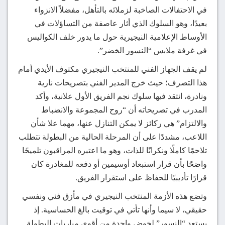
في الاحتفالات الصاخبة لزملائه بالتأهل، مفضلاً الانزواء
بعيدًا، وهو السلوك الذي أثار عاصفة من التساؤلات في
الأوساط الإعلامية النيجيرية حول ما يدور خلف الكواليس
في غرفة ملابس “النسور الخضر”.
لم يقف الجهاز الفني للمنتخب النيجيري مكتوف الأيدي أمام
هذا التصرف؛ حيث خرج المدير الفني بتصريحات نارية
ونادرة، انتقد فيها سلوك نجم الفريق الأول علانية، وأكد
المدرب في تصريحاته أن “روح المجموعة والانضباط
والالتزام” هي ركائز لا يمكن التنازل عنها، مهما علا شأن
اللاعب، مشددًا على أن المرحلة الحالية من البطولة تتطلب
تلاحمًا كاملًا ونكرانًا للذات، وهو ما اعتبره المراقبون تلميحًا
واضحًا بأن قرار استبعاد أوسيمين أو دفعه للمغادرة كان
قرارًا تأديبيًا للحفاظ على استقرار الفريق.
وتضع هذه الأزمة المنتخب النيجيري في مأزق فني ونفسي
حقيقي، لا سيما وأنها تأتي في توقيت بالغ الحساسية. إذ
يستعد “النسور” لخوض واحدة من أقوى مباريات البطولة