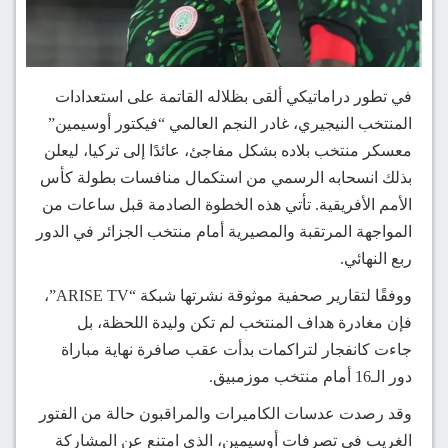
في تطور دراماتيكي ألقى بظلاله القاتمة على استعدادات
المنتخب النيجيري، غادر النجم العالمي “فيكتور أوسيمين”
معسكر منتخب بلاده بشكل مفاجئ، عائدًا إلى تركيا، ليعلن
بذلك انسحابه الرسمي من استكمال منافسات بطولة كأس
الأمم الأفريقية. تأتي هذه الخطوة الصادمة قبل ساعات من
المواجهة المرتقبة والمصيرية أمام منتخب الجزائر في الدور
ربع النهائي.
ووفقًا لتقارير صحفية موثوقة نشرتها شبكة “ARISE TV”،
فإن مغادرة هداف المنتخب لم تكن وليدة اللحظة، بل
جاءت كانفجار لتراكمات بدأت عقب صافرة نهاية مباراة
دور الـ16 أمام منتخب موزمبيق.
وقد رصدت عدسات الكاميرات والمراقبون حالة من الفتور
الغريب في تصرفات أوسيمين، الذي امتنع عن المشاركة