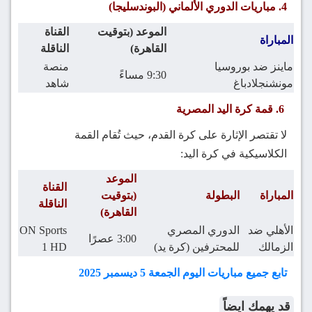
4. مباريات الدوري الألماني (البوندسليجا)
الموعد (بتوقيت
القناة
المباراة
القاهرة)
الناقلة
ماينز ضد بوروسيا
منصة
9:30 مساءً
مونشنجلادباغ
شاهد
6. قمة كرة اليد المصرية
لا تقتصر الإثارة على كرة القدم، حيث تُقام القمة
الكلاسيكية في كرة اليد:
الموعد
القناة
المباراة
البطولة
(بتوقيت
الناقلة
القاهرة)
الأهلي ضد
الدوري المصري
ON Sports
3:00 عصرًا
الزمالك
للمحترفين (كرة يد)
1 HD
تابع جميع مباريات اليوم الجمعة 5 ديسمبر 2025
قد يهمك ايضاً