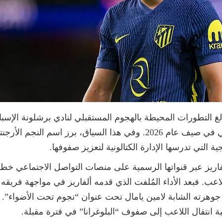
بالغ التطورات المحيطة بالهجوم المستقبلي لنادي برشلونة الإس
عقد مهاجمه المخضرم روبرت ليفاندوفسكي في صيف عام 2026. وفي هذا السيا
ية التي تدرسها الإدارة الكتالونية لتعزيز صفوفها.
ريز عبر قنواتها الرسمية على منصات التواصل الاجتماعي خطوة ع
عب. فبعد الأداء المُلفت الذي قدمه ألفاريز في مواجهة فريقه ا
 جوهرته الشابة لامين يامال تحت عنوان “نجوم تحت الأضواء”.
ة انتقال اللاعب إلى صفوف “البلوغرانا” في فترة مقبلة.