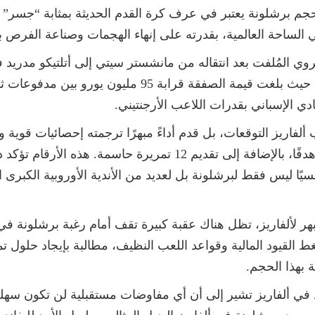
 بحجم برشلونة يعتبر في عرف كرة القدم الحديثة بمثابة “جسر”
 في الساحة العالمية، بقدرته على إنهاء الهجمات وصناعة الفرص ب
استثمارًا ضخمًا بالنسبة لـ “الروخيبلانكوس”، حيث بلغت قيمة
لنادي الإسباني بقدرات اللاعب الأرجنتيني.
أتلتيكو مدريد، تمكن ألفاريز من تسجيل 39 هدفًا، بالإضافة إلى تقد
ئيسيًا ليس فقط لبرشلونة بل لعديد من الأندية الأوروبية الكبرى
بهر لألفاريز، تظل هناك عقبة كبيرة تقف أمام رغبة برشلونة في
القيود المالية وقواعد اللعب النظيف، مطالبة بإيجاد حلول تموي
ة بهذا الحجم.
يد في ألفاريز تشير إلى أن أي مفاوضات مستقبلية لن تكون سه