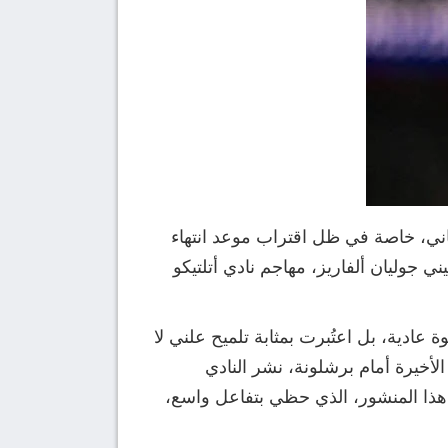
باني، خاصة في ظل اقتراب موعد انتهاء
ق، برز اسم النجم الأرجنتيني جوليان ألفاريز، مهاجم نادي أتلتيكو
ادية، بل اعتُبرت بمثابة تلميح علني لا
لأخيرة أمام برشلونة، نشر النادي
 هذا المنشور، الذي حظي بتفاعل واسع،