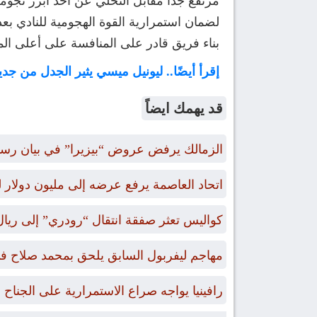
مرتفع جدًا مقابل التخلي عن أحد أبرز نجومه.
لضمان استمرارية القوة الهجومية للنادي بع
بناء فريق قادر على المنافسة على أعلى الم
إقرأ أيضًا.. ليونيل ميسي يثير الجدل من جدي
قد يهمك ايضاً
الزمالك يرفض عروض “بيزيرا” في بيان رس
اتحاد العاصمة يرفع عرضه إلى مليون دول
كواليس تعثر صفقة انتقال “رودري” إلى ريال
مهاجم ليفربول السابق يلحق بمحمد صلاح في
رافينيا يواجه صراع الاستمرارية على الجناح