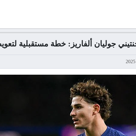
جنتيني جوليان ألفاريز: خطة مستقبلية لتع