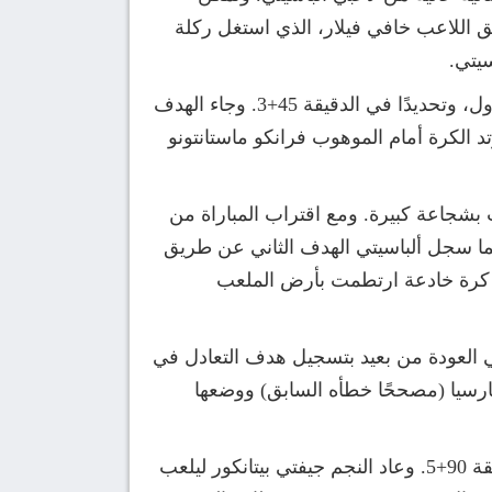
 المدرب الإيطالي كارلو أنشيلوتي بافتتاح التسجيل في الدقيقة 42، عن طريق اللاعب خافي فيلار، الذي استغل ركلة
يتي.
ولم ينتظر ريال مدريد طويلًا للرد، حيث نجح الفريق في إدراك التعادل في اللحظات الأخيرة من الشوط الأول، وتحديدًا في الدقيقة 45+3. وجاء الهدف
 الكرة أمام الموهوب فرانكو ماستانتونو
بشجاعة كبيرة. ومع اقتراب المباراة من
ة 82 حملت صدمة جديدة للمدريديين، حينما سجل ألباسيتي الهدف الثاني عن طريق
دد كرة خادعة ارتطمت بأرض الملعب
 العودة من بعيد بتسجيل هدف التعادل في
الو جارسيا (مصححًا خطأه السابق) ووضعها
وبينما كان الجميع يستعد لصافرة النهاية واللجوء للأشواط الإضافية، وجه ألباسيتي الضربة القاضية في الدقيقة 90+5. وعاد النجم جيفتي بيتانكور ليلعب