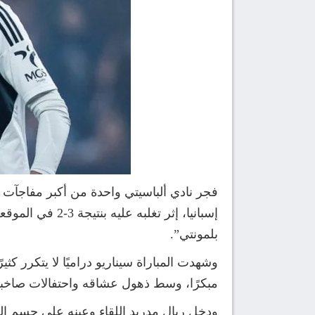
فجر نادي ألباسيتي واحدة من أكبر مفاجآت 
إسبانيا، إثر ت
بلمونتي”.
وشهدت المباراة سيناريو دراميًا لا يتكرر كث
مبكرًا، وسط ذهول عشاقه واحتفالات صاخبة 
ودخل ريال مدريد اللقاء وعينه على حسم الت