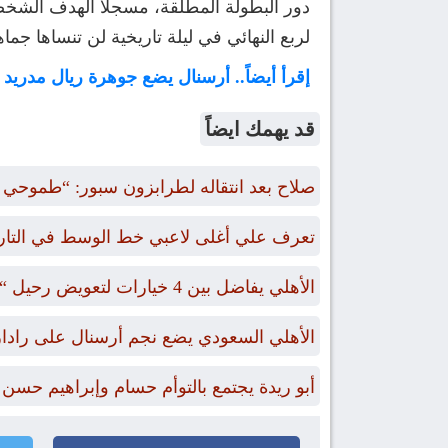
دور البطولة المطلقة، مسجلاً الهدف الشخصي
لربع النهائي في ليلة تاريخية لن تنساها جماه
إقرأ أيضاً.. أرسنال يضع جوهرة ريال مدريد
قد يهمك ايضاً
صلاح بعد انتقاله لطرابزون سبور: “طموحي الت
تعرف علي أغلى لاعبي خط الوسط في التاريخ ممن
الأهلي يفاضل بين 4 خيارات لتعويض رحيل “بن رمضان”
الأهلي السعودي يضع نجم أرسنال على رادا
أبو ريدة يجتمع بالتوأم حسام وإبراهيم حسن