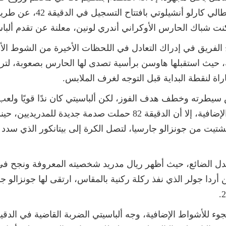
أصحاب الأرض من مباغتة كتيبة
كنت شباك الحارس الأوكراني أندري لونين، معلنة عن تقدم ألباس
 حيث استقبلها هاوسن برأسية تصدى لها الحارس بصعوبة، لترتد
اراة لنقطة البداية قبل التوجه لغرف الملابس.
يطرته وخطف هدف الفوز، لكن ألباسيتي كان ندًا قويًا ولعب 
نهايتها، ظن الجميع أن اللقاء يتجه للأشواط الإضافية، إلا أن الدقيق
لتشتيت من جونزالو جارسيا، لتصل الكرة إلى بيتانكور الذي س
بدل الضائع، حيث أظهر ريال مدريد شخصيته المعروفة ونجح في
 تركية من أردا جولر الذي نفذ ركلة ركنية بالمقاس، ارتقى لها جونز