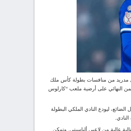
يال مدريد من منافسات بطولة كأس ملك
نافسات الدور ثمن النهائي على أرضية ملعب “كارلوس
 الضائع، ليودع النادي الملكي البطولة
لنادي.
ية عالية من لاعبي ألباسيتي. وتمكن