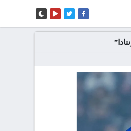
تادا”