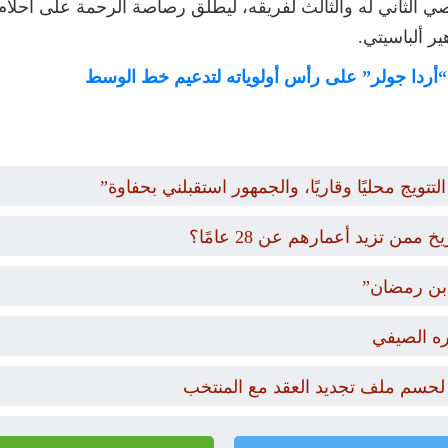
 الثاني له والثالث لفريقه، ليطلق رصاصة الرحمة على أحلام ر
ير ألباسيتي.
 “أردا جولر” على رأس أولوياته لتدعيم خط الوسط
تويج محليًا وقاريًا، والجمهور استقبلني بحفاوة”
 تزيد أعمارهم عن 28 عامًا؟
ره الصيفي
 لحسم ملف تجديد العقد مع المنتخب