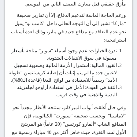
مأزق حقيقي قبل معارك النصف الثاني من الموسم.
ورغم الحاجة الماسة لتدعيم الدفاع، إلا أن تقارير صحيفة
“ماركا” تشير إلى أن التوجه الحالي داخل “كامب نو” يميل
نحو عدم التعاقد مع مدافع جديد في يناير، وذلك لعدة أسباب
استراتيجية:
ندرة الخيارات: عدم وجود أسماء “سوبر” متاحة بأسعار
معقولة في سوق الانتقالات الشتوية.
القيود المالية: استمرار الأزمة المالية وصعوبة تسجيل
لاعبين جدد ما لم يتم إثبات أن إصابة كريستنسن “طويلة
الأمد” رسمياً للاستفادة من لوائح الليغا (قاعدة الـ80%).
الثقة في العودة: الأمل في استعادة أراوخو لجاهزيته
البدنية والذهنية في وقت قريب.
وفي حال أُغلقت أبواب الميركاتو، ستتجه الأنظار مجدداً نحو
“لاماسيا”. وبحسب صحيفة “سبورت” الكتالونية، فإن
المدافع الشاب “ألفارو كورتيس” (20 عاماً) هو المرشح
الأول لسد الثغرة، حيث خاض أكثر من 40 مباراة رسمية مع