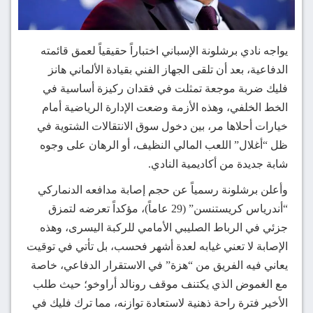
يواجه نادي برشلونة الإسباني اختباراً حقيقياً لعمق قائمته
الدفاعية، بعد أن تلقى الجهاز الفني بقيادة الألماني هانز
فليك ضربة موجعة تمثلت في فقدان ركيزة أساسية في
الخط الخلفي، وهذه الأزمة وضعت الإدارة الرياضية أمام
خيارات أحلاها مر، بين دخول سوق الانتقالات الشتوية في
ظل “أغلال” اللعب المالي النظيف، أو الرهان على وجوه
شابة جديدة من أكاديمية النادي.
وأعلن برشلونة رسمياً عن حجم إصابة مدافعه الدنماركي
“أندرياس كريستنسن” (29 عاماً)، مؤكداً تعرضه لتمزق
جزئي في الرباط الصليبي الأمامي للركبة اليسرى، وهذه
الإصابة لا تعني غيابه لعدة أشهر فحسب، بل تأتي في توقيت
يعاني فيه الفريق من “هزة” في الاستقرار الدفاعي، خاصة
مع الغموض الذي يكتنف موقف رونالد أراوخو؛ حيث طلب
الأخير فترة راحة ذهنية لاستعادة توازنه، مما ترك فليك في