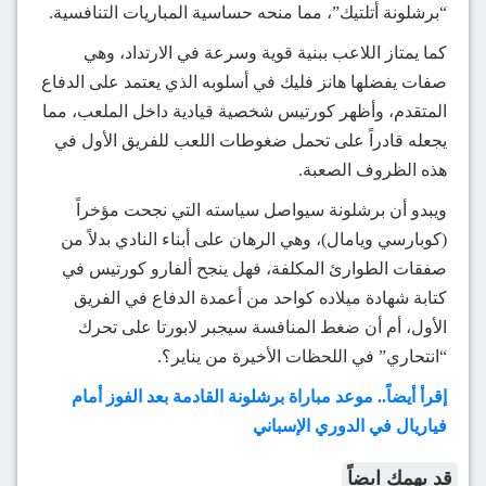
“برشلونة أتلتيك”، مما منحه حساسية المباريات التنافسية.
كما يمتاز اللاعب ببنية قوية وسرعة في الارتداد، وهي
صفات يفضلها هانز فليك في أسلوبه الذي يعتمد على الدفاع
المتقدم، وأظهر كورتيس شخصية قيادية داخل الملعب، مما
يجعله قادراً على تحمل ضغوطات اللعب للفريق الأول في
هذه الظروف الصعبة.
ويبدو أن برشلونة سيواصل سياسته التي نجحت مؤخراً
(كوبارسي ويامال)، وهي الرهان على أبناء النادي بدلاً من
صفقات الطوارئ المكلفة، فهل ينجح ألفارو كورتيس في
كتابة شهادة ميلاده كواحد من أعمدة الدفاع في الفريق
الأول، أم أن ضغط المنافسة سيجبر لابورتا على تحرك
“انتحاري” في اللحظات الأخيرة من يناير؟.
إقرأ أيضاً.. موعد مباراة برشلونة القادمة بعد الفوز أمام
فياريال في الدوري الإسباني
قد يهمك ايضاً