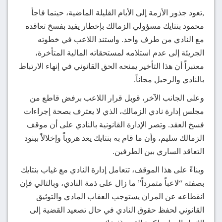
,تعود جذور الأزمة إلى الأيام القليلة الماضية، حينما فاجأ
محمود بنتايك مسؤولي الزمالك بإخطار يفيد بفسخ تعاقده
مع النادي من طرف واحد. واستند اللاعب في خطوته
الجريئة إلى عدم استلامه لمستحقاته المالية المتأخرة،
معتبراً أن هذا التأخير يمنحه الحق القانوني في إنهاء الارتباط
بالنادي والرحيل مجاناً.
وعلى الجانب الآخر، قوبل قرار اللاعب برفض قاطع من
مجلس إدارة نادي الزمالك، الذي لا يعترف بصحة إجراءات
فسخ العقد. وتصر الإدارة القانونية بالنادي على أن موقف
الزمالك سليم، وأن ما قام به بنتايك يعد هروباً وإخلالاً ببنود
التعاقد الساري بين الطرفين.
وبناءً على هذا الموقف، تتعامل إدارة النادي مع غياب بنتايك
بصفته “لاعباً متمرداً” ما زال على ذمة النادي، وبالتالي فإن
انقطاعه عن المران يستوجب العقاب المادي والتوثيق
القانوني لحفظ حقوق النادي في حال تصعيد القضية إلى