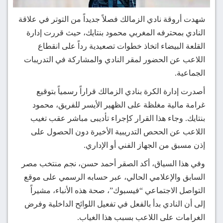
شهدت أروقة نادي الزمالك فصلاً جديداً من التوتر في علاقة
النادي بمحترفه المغربي محمود بنتايك، حيث قررت إدارة
القلعة البيضاء اتخاذ خطوات تصعيدية رداً على انقطاع
اللاعب عن الحضور لمقر النادي والمشاركة في التدريبات
الجماعية.
أصدرت إدارة الكرة بنادي الزمالك قراراً رسمياً بتوقيع
غرامة مالية مغلظة على الظهير الأيسر للفريق، محمود
بنتايك. وجاء هذا القرار كإجراء تأديبى مباشر عقب تغيب
اللاعب عن الححص التدريبية الأخيرة دون الحصول على
إذن مسبق من الجهاز الفني أو الإداري.
وفي هذا السياق، أكد الصقر أحمد حسن، نجم منتخب مصر
السابق والإعلامي الحالي، عبر حسابه الرسمي على موقع
التواصل الاجتماعي “فيسبوك”، صحة هذه الأنباء، مشيراً
إلى أن النادي بدأ بالفعل في تفعيل اللوائح الداخلية وفرض
الغرامات على اللاعب بسبب هذا الغياب.