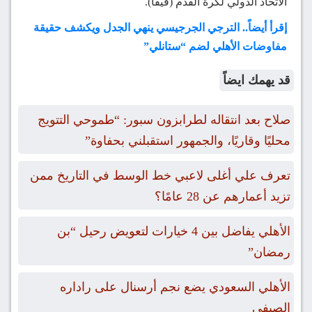
الاتحاد الدولي لكرة القدم (فيفا).
إقرأ أيضاً.. الترجي الجرجيسي ينهي الجدل ويكشف حقيقة
مفاوضات الأهلي لضم “ستانلي”
قد يهمك ايضاً
صلاح بعد انتقاله لطرابزون سبور: “طموحي التتويج
محليًا وقاريًا، والجمهور استقبلني بحفاوة”
تعرف علي أغلى لاعبي خط الوسط في التاريخ ممن
تزيد أعمارهم عن 28 عامًا؟
الأهلي يفاضل بين 4 خيارات لتعويض رحيل “بن
رمضان”
الأهلي السعودي يضع نجم أرسنال على راداره
الصيفي