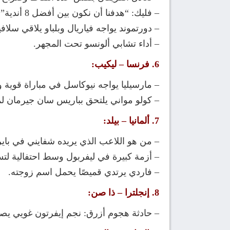
– فليك: “هدفنا أن نكون بين أفضل 8 أندية”.
– دورتموند يواجه فياريال وبلباو يلاقي سلافيا
– أداء تشابي ألونسو تحت المجهر.
6. فرنسا – ليكيب:
– مارسيليا يواجه نيوكاسل في مباراة قوية ون
– كولو مواني يلتحق بباريس سان جيرمان لمو
7. ألمانيا – بيلد:
– من هو اللاعب الذي يريده شفايني في باي
– أزمة كبيرة في ليفربول وسط احتفالية لت
– فاردي يرتدي قميصًا يحمل اسم زوجته.
8. إنجلترا – ذا صن:
– حادثة هجوم أزرق: نجم إيفرتون غويي يصفع