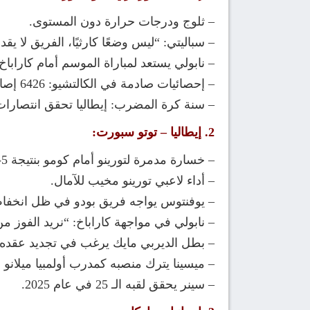
– ثلوج ودرجات حرارة دون المستوى.
– سباليتي: “ليس وضعًا كارثيًا، الفريق لا يقد
– نابولي يستعد لمباراة الموسم أمام كارابا
– إحصائيات صادمة في الكالتشيو: 6426 إصابة حتى الآن.
– سنة كرة المضرب: إيطاليا تحقق انتصارات
2. إيطاليا – توتو سبورت:
– خسارة مدمرة لتورينو أمام كومو بنتيجة 5-1.
– أداء لاعبي تورينو مخيب للآمال.
– يوفنتوس يواجه فريق بودو في ظل انخفا
– نابولي في مواجهة كاراباخ: “نريد الفوز من
– بطل الديربي مايك يرغب في تجديد عقده م
– ميسينا يترك منصبه كمدرب أولمبيا ميلانو بعد 6 سن
– سينر يحقق لقبه الـ 25 في عام 2025.