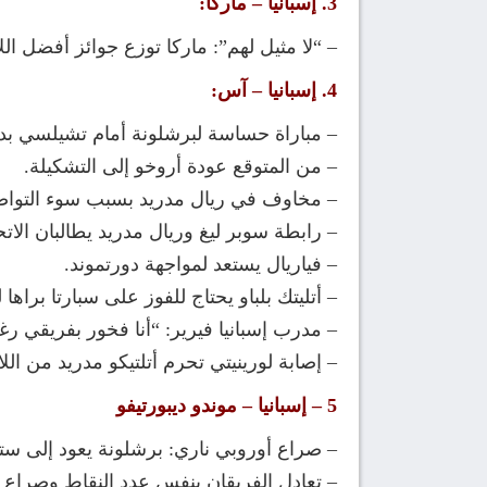
3. إسبانيا – ماركا:
– “لا مثيل لهم”: ماركا توزع جوائز أفضل ا
4. إسبانيا – آس:
– مباراة حساسة لبرشلونة أمام تشيلسي بد
– من المتوقع عودة أروخو إلى التشكيلة.
– مخاوف في ريال مدريد بسبب سوء التواصل 
– رابطة سوبر ليغ وريال مدريد يطالبان الاتح
– فياريال يستعد لمواجهة دورتموند.
– أتليتك بلباو يحتاج للفوز على سبارتا براه
– مدرب إسبانيا فيرير: “أنا فخور بفريقي رغم
– إصابة لورينيتي تحرم أتلتيكو مدريد من الل
5 – إسبانيا – موندو ديبورتيفو
– صراع أوروبي ناري: برشلونة يعود إلى ست
– تعادل الفريقان بنفس عدد النقاط وصراع 