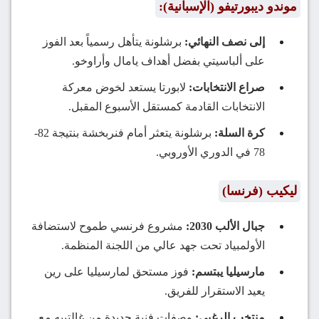
موندو ديبورتيفو (الإسبانية):
إلى نصف النهائي:
برشلونة يتأهل رسمياً بعد الفوز
على ألباسيتي بفضل أهداف يامال وأراوخو.
صراع الانتخابات:
لابورتا يستعد لخوض معركة
الانتخابات القادمة كمستقل الأسبوع المقبل.
كرة السلة:
برشلونة يتعثر أمام فنربخشة بنتيجة 82-
78 في الدوري الأوروبي.
ليكيب (فرنسا)
جبال الألب 2030:
مشروع فرنسي طموح لاستضافة
الأولمبياد تحت جهد عالي من اللجنة المنظمة.
مارسيليا يبتسم:
فوز مستحق لمارسيليا على رين
يعيد الاستقرار للفريق.
منتخب الرغبي:
وصفات فنية جديدة من غالتييه مع