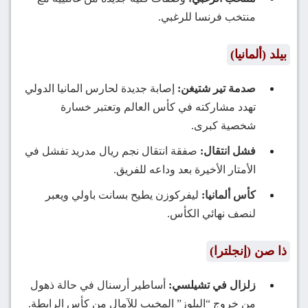
منتخب فرنسا للرغبي.
بيلد (ألمانيا)
صدمة تير شتيغن:
إصابة جديدة لحارس المانيا الدولي
تهدد مشاركته في كأس العالم وتعتبر خسارة
شخصية كبرى.
فشل انتقال:
صفقة انتقال نجم ريال مدريد تفشل في
الأمتار الأخيرة بعد وداعه للفريق.
كأس ألمانيا:
ليفركوزن يطيح بسانت باولي ويعبر
لنصف نهائي الكأس.
ذا صن (إنجلترا)
زلزال في تشيلسي:
أساطير أرسنال في حالة ذهول
من خروج “البلوز” المخيب للآمال من كأس الرابطة.