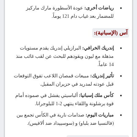
رياضات أخرى:
عودة الأسطورة مارك ماركيز
للمضمار بعد غياب دام 121 يوماً.
آس (الإسبانية):
إندريك الخرافي:
البرازيلي إندريك يقدم مستويات
مذهلة مع ليون ويقودهم للبحث عن لقب غائب منذ
14 عاماً.
تأثير إندريك:
مبيعات قمصان اللاعب تفوق التوقعات
قبل عودته لمدريد في حزيران المقبل.
كأس ملك إسبانيا:
ألباسيتي يفشل في صموده أمام
قوة برشلونة واللقاء ينتهي 2-1 للبلوجرانا.
مباريات اليوم:
صدامات نارية في الكأس تجمع بين
(فالنسيا ضد بلباو) و (سوسييداد ضد ألافيس).