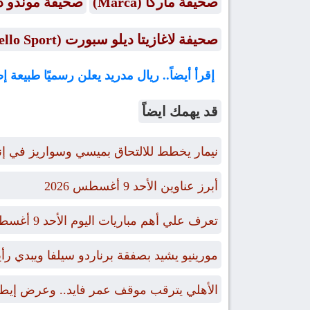
صحيفة ماركا (Marca)
صحيفة موندو ديبورتيفو (o
صحيفة لاغازيتا ديلو سبورت (La Gazzetta dello Sport)
إقرأ أيضاً.. ريال مدريد يعلن رسميًا طبيعة 
قد يهمك ايضاً
نيمار يخطط للالتحاق بميسي وسواريز في إن
أبرز عناوين الأحد 9 أغسطس 2026
تعرف علي أهم مباريات اليوم الأحد 9 أغسطس 2026 والقنوات الناقلة
مورينيو يشيد بصفقة برناردو سيلفا ويبدي ر
الأهلي يترقب موقف عمر فايد.. وعرض إيطال