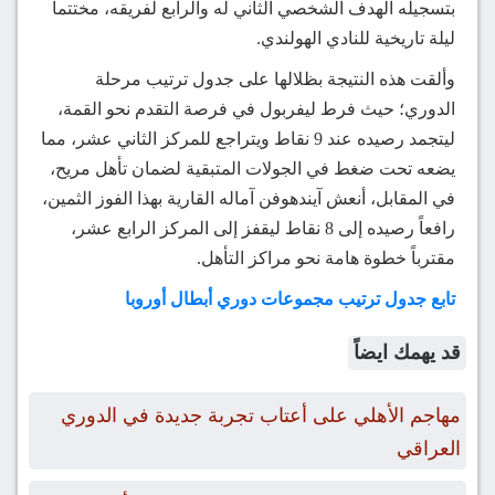
بتسجيله الهدف الشخصي الثاني له والرابع لفريقه، مختتماً
ليلة تاريخية للنادي الهولندي.
وألقت هذه النتيجة بظلالها على جدول ترتيب مرحلة
الدوري؛ حيث فرط ليفربول في فرصة التقدم نحو القمة،
ليتجمد رصيده عند 9 نقاط ويتراجع للمركز الثاني عشر، مما
يضعه تحت ضغط في الجولات المتبقية لضمان تأهل مريح،
في المقابل، أنعش آيندهوفن آماله القارية بهذا الفوز الثمين،
رافعاً رصيده إلى 8 نقاط ليقفز إلى المركز الرابع عشر،
مقترباً خطوة هامة نحو مراكز التأهل.
تابع جدول ترتيب مجموعات دوري أبطال أوروبا
قد يهمك ايضاً
مهاجم الأهلي على أعتاب تجربة جديدة في الدوري
العراقي