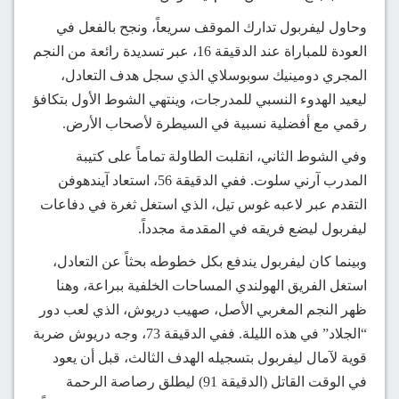
وحاول ليفربول تدارك الموقف سريعاً، ونجح بالفعل في
العودة للمباراة عند الدقيقة 16، عبر تسديدة رائعة من النجم
المجري دومينيك سوبوسلاي الذي سجل هدف التعادل،
ليعيد الهدوء النسبي للمدرجات، وينتهي الشوط الأول بتكافؤ
رقمي مع أفضلية نسبية في السيطرة لأصحاب الأرض.
وفي الشوط الثاني، انقلبت الطاولة تماماً على كتيبة
المدرب آرني سلوت. ففي الدقيقة 56، استعاد آيندهوفن
التقدم عبر لاعبه غوس تيل، الذي استغل ثغرة في دفاعات
ليفربول ليضع فريقه في المقدمة مجدداً.
وبينما كان ليفربول يندفع بكل خطوطه بحثاً عن التعادل،
استغل الفريق الهولندي المساحات الخلفية ببراعة، وهنا
ظهر النجم المغربي الأصل، صهيب دريوش، الذي لعب دور
“الجلاد” في هذه الليلة. ففي الدقيقة 73، وجه دريوش ضربة
قوية لآمال ليفربول بتسجيله الهدف الثالث، قبل أن يعود
في الوقت القاتل (الدقيقة 91) ليطلق رصاصة الرحمة