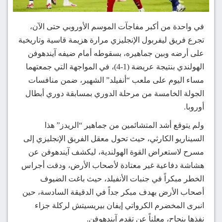
في واحدة من أكبر مفاجآت الموسم الأوروبي حتى الآن،
تجرع فريق ليفربول الإنجليزي مرارة هزيمة قاسية وتاريخية
على أرضه وبين جماهيره، بسقوطه أمام ضيفه آيندهوفن
الهولندي بنتيجة عريضة (1-4)، في المواجهة التي جمعتهما
مساء اليوم على ملعب “أنفيلد” الشهير، ضمن منافسات
الجولة الخامسة من مرحلة الدوري بمسابقة دوري أبطال
أوروبا.
ولم يتوقع أشد المتشائمين من جماهير “الريدز” هذا
السيناريو الكارثي، حيث تحول معقل الفريق الإنجليزي إلى
مسرح لاستعراض القوة الهولندية، ليكشف آيندهوفن عن
هشاشة دفاعية غير معتادة لأصحاب الأرض، ودقت أجراس
الخطر مبكراً في جنبات الأنفيلد، حيث باغت الضيوف
أصحاب الأرض بهدف مبكر جداً في الدقيقة السادسة، حين
انبرى المخضرم الكرواتي إيفان بيريسيتش لركلة جزاء
نفذها بنجاح، معلناً عن تقدم آيندهوفن.