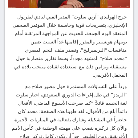
خرج الهولندي “آرني سلوت” المدير الفني لنادي ليفربول
الإنجليزي، بتصريحات قوية وحاسمة خلال المؤتمر الصحفي
المنعقد اليوم الجمعة، للحديث عن المواجهة المرتقبة أمام
توتنهام هوتسبير والمقرر إقامتها غداً السبت ضمن
منافسات “البريميرليج”. وتصدر ملف النجم المصري
“محمد صلاح” المشهد مجدداً، وسط تقارير متضاربة حول
مستقبله وتزامن ذلك مع استعداده لقيادة منتخب بلاده في
المحفل الأفريقي.
ورداً على التساؤلات المستمرة حول مصير صلاح مع
“الريدز” في ظل إغراءات الدوري السعودي، اختار سلوت
لغة الحسم قائلاً: “كما صرحت الأسبوع الماضي، الأفعال
دائماً أبلغ من الأقوال، لقد طوينا هذه الصفحة؛ محمد كان
حاضراً في التشكيلة وشارك بفعالية في المباريات الأخيرة،
والآن كل تركيزه ينصب على مهمته الوطنية في كأس الأمم
الأفريقية، ومن الطبيعي جداً أن يكون كامل تركيز صلاح