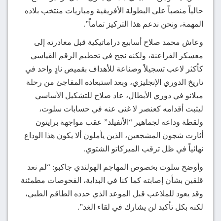
حالياً منصباً على البطولة الأفريقية ومباريات منتخب بلاده
المهمة، ونحن ندعم هذا التركيز تماماً”.
وعاش محمد صلاح أسابيع دراماتيكية قبل مغادرته إلى
معسكر الفراعنة، ولكنه نجح في تحطيم الرقم القياسي
كأكثر لاعب تسجيلاً وصناعة للأهداف بقميص نادٍ واحد في
تاريخ الدوري الإنجليزي، وبعد استبعاده المفاجئ من رحلة
ميلانو في دوري الأبطال، عاد صلاح للتشكيل الأساسي
ليثبت أقدامه كعنصر لا غنى عنه في حسابات سلوت،
ولقطة وداعه لجماهير “الأنفيلد” عقب مواجهة برايتون
أثارت شجون المشجعين، الذين يأملون ألا يكون هذا الوداع
نهائياً في ظل ترقب الميركاتو الشتوي.
وأوضح سلوت بخصوص المهاجم الهولندي جاكبو: “لم نعد
قلقين بشأن إصابته كما كنا في البداية، الفحوصات مطمئنة
وقد يعود للملاعب قبل الموعد الذي حدده الطاقم الطبي،
لكنه بكل تأكيد لن يشارك في لقاء الغد”.