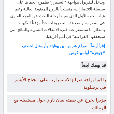
ويدخل ليفربول مواجهة “السبيرز” بطموح الحفاظ على
سلسلة الانتصارات، متسلحاً بالروح المعنوية العالية رغم
غياب نجمه الأول الذي سيبدأ رحلة البحث عن المجد القاري
في المغرب، وتضع هذه التصريحات حداً مؤقتاً للتكهنات،
بانتظار ما ستسفر عنه فترة الانتقالات الشتوية والنتائج التي
سيحققها “الفراعنة” في أمم أفريقيا.
إقرأ أيضاً.. صراع شرس بين يونايتد وأرسنال لخطف
“جوهرة” أولمبياكوس
قد يهمك ايضاً
رافينيا يواجه صراع الاستمرارية على الجناح الأيسر
في برشلونة
بيزيرا يخرج عن صمته ببيان ناري حول مستقبله مع
الزمالك