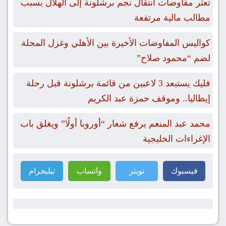
تعثر مفاوضات انتقال نجم برشلونة إلى الهلال بسبب
مطالب مالية مرتفعة
كواليس المفاوضات الأخيرة بين الأهلي وغزل المحلة
لضم “محمود صلاح”
فليك يستبعد 3 لاعبين من قائمة برشلونة قبل رحلة
إيطاليا.. وموقف حمزة عبد الكريم
محمد عبد المنعم يرفع شعار “أوروبا أولًا” ويغلق باب
الإغراءات الخليجية
فيسبوك
تويتر
واتساب
تيليجرام