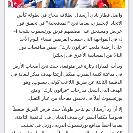
واصل قطار نادي آرسنال انطلاقه بنجاح في بطولة كأس
الاتحاد الإنجليزي، بعدما نجح “المدفعجية” في تحقيق فوز
عريض ومستحق على مضيفهم فريق بورتسموث بنتيجة 4-
1، في المواجهة التي جمعت الفريقين مساء اليوم الأحد
على أرضية ملعب “فراتون بارك”، ضمن منافسات دور
الـ64 من المسابقة الأعرق في إنجلترا.
وبدأت المباراة بإثارة غير متوقعة، حيث نجح أصحاب الأرض
في مباغتة كتيبة المدرب ميكيل أرتيتا بهدف مبكر للغاية في
الدقيقة الثالثة عن طريق اللاعب كولبي بيشوب، وهو
الهدف الذي أشعل مدرجات “فراتون بارك” ومنح
بورتسموث أملاً في تحقيق مفاجأة من عيار الثقيل.
إلا أن رد آرسنال لم يتأخر طويلاً، حيث فرض الفريق ضغطاً
هجومياً مكثفاً أسفر عن هدف التعادل في الدقيقة الثامنة،
بعدما أخطأ مدافع بورتسموث أندريه دوزيل في تشتيت