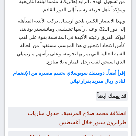
من تسجيل الهدف الرابع (هاتريك)، متمماً ليلته التاريخية
ومؤكداً تأهل فريقه رسمياً إلى الدور القادم.
وبهذا الانتصار الكبير، يلحق آرسنال بركب الأندية المتأهلة
إلى دور الـ32، وعلى رأسها تشيلسي ومانشستر يونايتد،
ليؤكد الفريق رغبته الأكيدة في المنافسة بقوة على لقب
كأس الاتحاد الإنجليزي هذا الموسم، مستفيداً من الحالة
الفنية العالية التي يمر بها نجومه، وعلى رأسهم مارتينيلي
الذي استحق لقب رجل المباراة بلا منازع.
إقرأ أيضاً.. دومينيك سوبوسلاي يحسم مصيره من الإنضمام
لنادي ريال مدريد بقرار نهائي
قد يهمك ايضاً
انطلاقة محمد صلاح المرتقبة.. جدول مباريات
طرابزون سبور خلال أغسطس