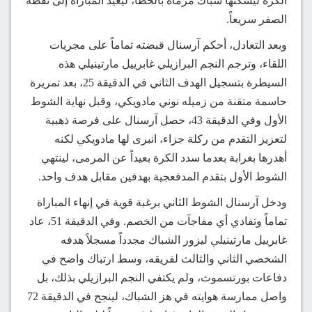
الكرة ليسكنها شباك مرماه بالخطأ، ليعيد المباراة إلى نقطة
الصفر سريعاً.
وبعد التعادل، أحكم آرسنال قبضته تماماً على مجريات
اللقاء، وترجم النجم البرازيلي غابرييل مارتينيلي هذه
السيطرة بتسجيل الهدف الثاني في الدقيقة 25، بعد تمريرة
حاسمة متقنة من زميله نوني مادويكي، وقبل نهاية الشوط
الأول وفي الدقيقة 43، حصل آرسنال على فرصة ذهبية
لتعزيز التقدم من ركلة جزاء، انبرى لها مادويكي لكنه
أهدرها بغرابة بعدما سدد الكرة بعيداً عن المرمى، لينتهي
الشوط الأول بتقدم المدفعجية بهدفين مقابل هدف واحد.
ودخل آرسنال الشوط الثاني برغبة قوية في إنهاء المباراة
تماماً وتفادي أي مفاجآت من الخصم. وفي الدقيقة 51، عاد
غابرييل مارتينيلي ليزور الشباك مجدداً مسجلاً هدفه
الشخصي الثاني والثالث لفريقه، وسط ارتباك واضح في
دفاعات بورتسموث، ولم يكتفي النجم البرازيلي بذلك، بل
واصل ممارسة هوايته في هز الشباك، لينجح في الدقيقة 72