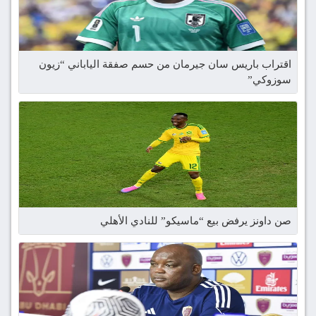
اقتراب باريس سان جيرمان من حسم صفقة الياباني “زيون
سوزوكي”
صن داونز يرفض بيع “ماسيكو” للنادي الأهلي