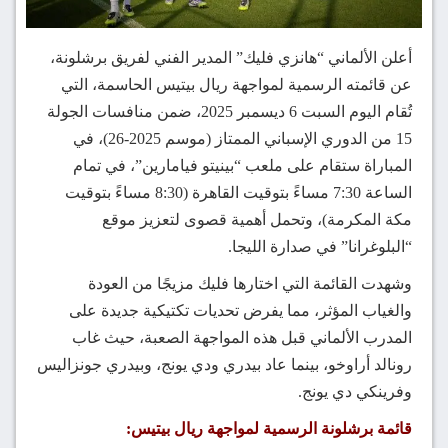
أعلن الألماني “هانزي فليك” المدير الفني لفريق برشلونة،
عن قائمته الرسمية لمواجهة ريال بيتيس الحاسمة، التي
تُقام اليوم السبت 6 ديسمبر 2025، ضمن منافسات الجولة
15 من الدوري الإسباني الممتاز (موسم 2025-26)، في
المباراة ستقام على ملعب “بينيتو فيامارين”، في تمام
الساعة 7:30 مساءً بتوقيت القاهرة (8:30 مساءً بتوقيت
مكة المكرمة)، وتحمل أهمية قصوى لتعزيز موقع
“البلوغرانا” في صدارة الليجا.
وشهدت القائمة التي اختارها فليك مزيجًا من العودة
والغياب المؤثر، مما يفرض تحديات تكتيكية جديدة على
المدرب الألماني قبل هذه المواجهة الصعبة، حيث غاب
رونالد أراوخو، بينما عاد بيدري ودي يونج، وبيدري جونزاليس
وفرينكي دي يونج.
قائمة برشلونة الرسمية لمواجهة ريال بيتيس: