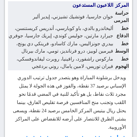
المركز
اللاعبون المستدعون
حراسة
خوان جارسيا، فوتشيك تشيزني، إيدير ألير
المرمى
خط
أليخاندرو بالدي، باو كوبارسي، أندريس كريستنسن،
الدفاع
جيرارد مارتين، جوليس كوندي، إيريك جارسيا، جوفري
خط
بيدري جونزاليس، مارك كاسادو، فرينكي دي يونج،
الوسط
فيرمين لوبيز، درو فرنانديز، تومي، مارك بيرنال
خط
ماركوس راشفورد، رافينيا، روبرت ليفاندوفسكي،
الهجوم
فيران توريس، لامين يامال، روني بردغجي
ويدخل برشلونة المباراة وهو يتصدر جدول ترتيب الدوري
الإسباني برصيد 37 نقطة، والفوز في هذه الجولة لا يمثل
مجرد ثلاث نقاط، بل هو تأكيد للنية في المضي قدمًا نحو
اللقب وتجنب منح المنافسين فرصة تقليص الفارق، بينما
يحتل ريال بيتيس المركز الخامس برصيد 24 نقطة، ويسعى
بشتى الطرق للانتصار على أرضه للانقضاض على المراكز
الأوروبية.